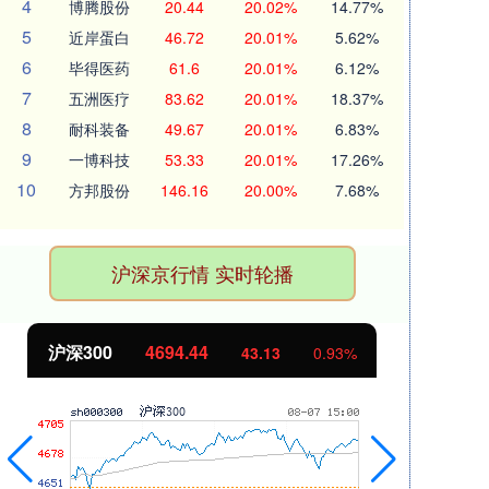
4
博腾股份
20.44
20.02%
14.77%
5
近岸蛋白
46.72
20.01%
5.62%
6
毕得医药
61.6
20.01%
6.12%
7
五洲医疗
83.62
20.01%
18.37%
8
耐科装备
49.67
20.01%
6.83%
9
一博科技
53.33
20.01%
17.26%
10
方邦股份
146.16
20.00%
7.68%
沪深京行情 实时轮播
北证50
1134.24
创
11.37
1.01%