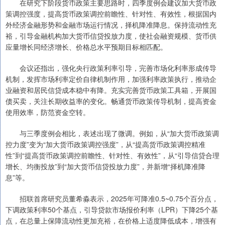
在研究下阶段货币政策主要思路时，四季度例会建议加大货币政
策调控强度，提高货币政策调控前瞻性、针对性、有效性，根据国内
外经济金融形势和金融市场运行情况，择机降准降息。保持流动性充
裕，引导金融机构加大货币信贷投放力度，使社会融资规模、货币供
应量增长同经济增长、价格总水平预期目标相匹配。
会议还指出，强化央行政策利率引导，完善市场化利率形成传导
机制，发挥市场利率定价自律机制作用，加强利率政策执行，推动企
业融资和居民信贷成本稳中有降。充实完善货币政策工具箱，开展国
债买卖，关注长期收益率的变化。畅通货币政策传导机制，提高资金
使用效率，防范资金空转。
与三季度例会相比，表述出现了微调。例如，从“加大货币政策调
控力度”变为“加大货币政策调控强度”，从“提高货币政策调控精准
性”到“提高货币政策调控前瞻性、针对性、有效性”，从“引导信贷合理
增长、均衡投放”到“加大货币信贷投放力度”，并新增“择机降准降
息”等。
招联首席研究员董希淼表示，2025年可降准0.5~0.75个百分点，
下调政策利率50个基点，引导贷款市场报价利率（LPR）下降25个基
点，在总量上保障流动性更加充裕，在价格上适度降低成本，增强有