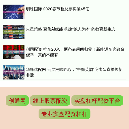
明珠国际 2026春节档总票房破45亿
火星策略 聚焦AI赋能 构建“以人为本”的教育新生态
创同配资 推车20米，两条命瞬间归零！新能源车这致命
侥幸，真的不能有
华锋优配网 云展潮味匠心，”牛舞英韵“突击队直播焕新
非遗！
创通网
线上股票配资
实盘杠杆配资平台
专业实盘配资杠杆