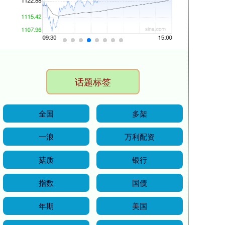
话题标签
全国
多架
一浪
万利配资
菇质
银行
指数
国债
年期
美国