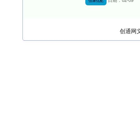
信康优配
创通网
深证成指
14311.01
.68
1.02%
200.89
1