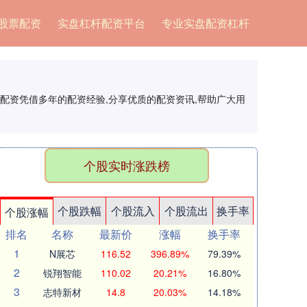
股票配资
实盘杠杆配资平台
专业实盘配资杠杆
网配资凭借多年的配资经验,分享优质的配资资讯,帮助广大用
个股实时涨跌榜
个股跌幅
个股流入
个股流出
换手率
个股涨幅
排名
名称
最新价
涨幅
换手率
1
N展芯
116.52
396.89%
79.39%
2
锐翔智能
110.02
20.21%
16.80%
3
志特新材
14.8
20.03%
14.18%