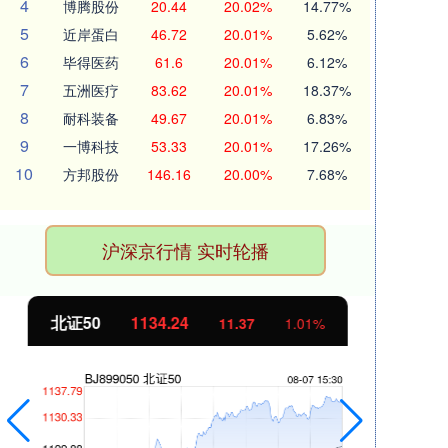
4
博腾股份
20.44
20.02%
14.77%
5
近岸蛋白
46.72
20.01%
5.62%
6
毕得医药
61.6
20.01%
6.12%
7
五洲医疗
83.62
20.01%
18.37%
8
耐科装备
49.67
20.01%
6.83%
9
一博科技
53.33
20.01%
17.26%
10
方邦股份
146.16
20.00%
7.68%
沪深京行情 实时轮播
北证50
1134.24
创
11.37
1.01%