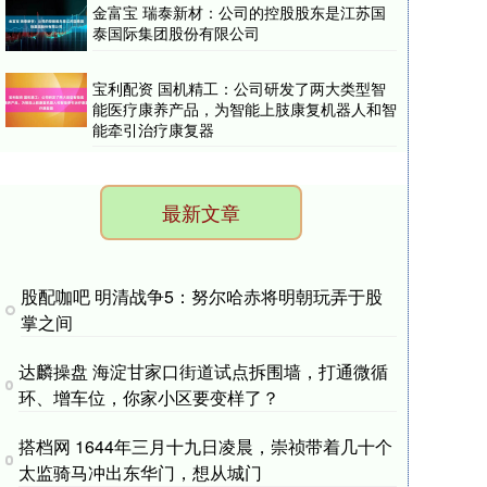
金富宝 瑞泰新材：公司的控股股东是江苏国
泰国际集团股份有限公司
宝利配资 国机精工：公司研发了两大类型智
能医疗康养产品，为智能上肢康复机器人和智
能牵引治疗康复器
最新文章
股配咖吧 明清战争5：努尔哈赤将明朝玩弄于股
掌之间
达麟操盘 海淀甘家口街道试点拆围墙，打通微循
环、增车位，你家小区要变样了？
搭档网 1644年三月十九日凌晨，崇祯带着几十个
太监骑马冲出东华门，想从城门