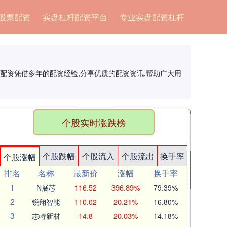
股票配资
实盘杠杆配资平台
专业实盘配资杠杆
网配资凭借多年的配资经验,分享优质的配资资讯,帮助广大用
个股实时涨跌榜
个股跌幅
个股流入
个股流出
换手率
个股涨幅
排名
名称
最新价
涨幅
换手率
1
N展芯
116.52
396.89%
79.39%
2
锐翔智能
110.02
20.21%
16.80%
3
志特新材
14.8
20.03%
14.18%