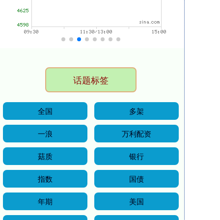
话题标签
全国
多架
一浪
万利配资
菇质
银行
指数
国债
年期
美国