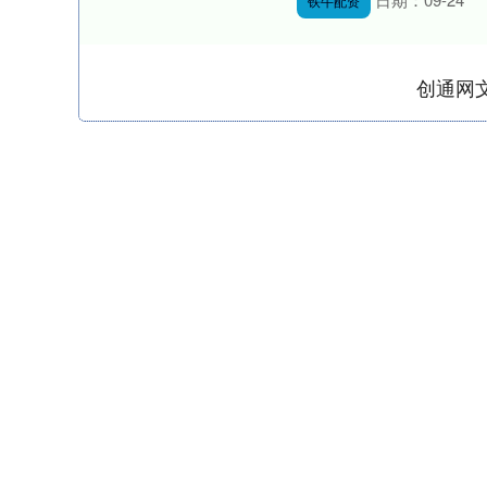
铁牛配资
创通网
深证成指
14311.01
.68
1.02%
200.89
1