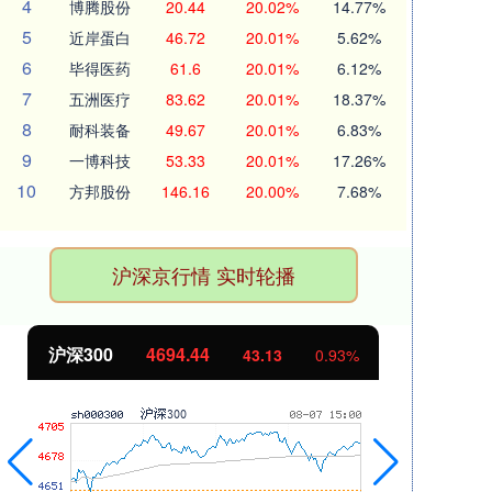
4
博腾股份
20.44
20.02%
14.77%
5
近岸蛋白
46.72
20.01%
5.62%
6
毕得医药
61.6
20.01%
6.12%
7
五洲医疗
83.62
20.01%
18.37%
8
耐科装备
49.67
20.01%
6.83%
9
一博科技
53.33
20.01%
17.26%
10
方邦股份
146.16
20.00%
7.68%
沪深京行情 实时轮播
北证50
1134.24
创
11.37
1.01%