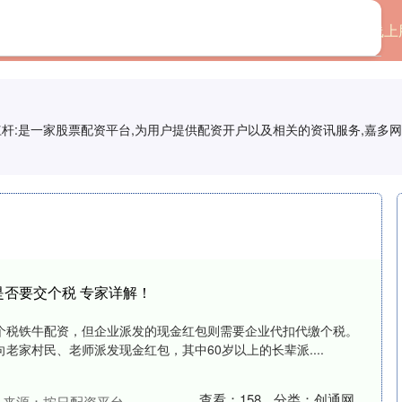
首页
创通网
线上
杆:是一家股票配资平台,为用户提供配资开户以及相关的资讯服务,嘉多
是否要交个税 专家详解！
个税铁牛配资，但企业派发的现金红包则需要企业代扣代缴个税。
老家村民、老师派发现金红包，其中60岁以上的长辈派....
查看：
158
分类：
创通网
来源：按日配资平台