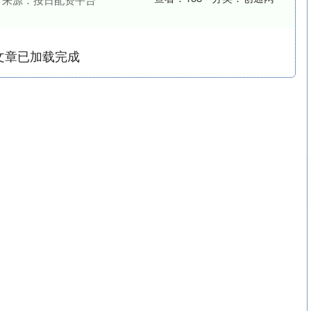
文章已加载完成
沪深300
4694.44
.42%
43.13
0.93%