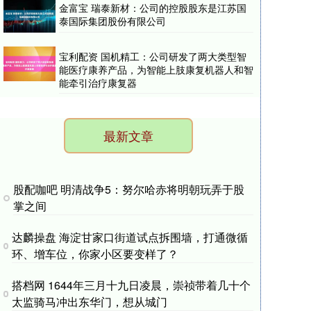
金富宝 瑞泰新材：公司的控股股东是江苏国
泰国际集团股份有限公司
宝利配资 国机精工：公司研发了两大类型智
能医疗康养产品，为智能上肢康复机器人和智
能牵引治疗康复器
最新文章
股配咖吧 明清战争5：努尔哈赤将明朝玩弄于股
掌之间
达麟操盘 海淀甘家口街道试点拆围墙，打通微循
环、增车位，你家小区要变样了？
搭档网 1644年三月十九日凌晨，崇祯带着几十个
太监骑马冲出东华门，想从城门