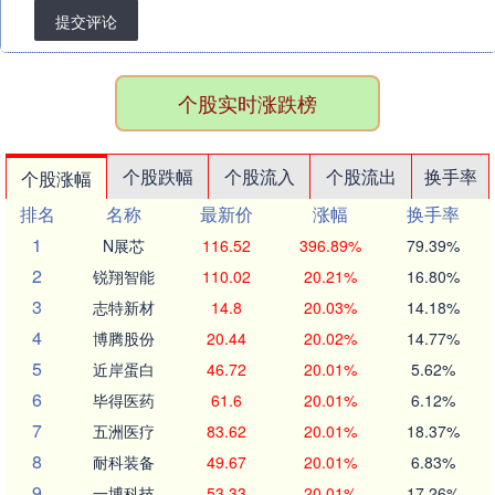
提交评论
个股实时涨跌榜
个股跌幅
个股流入
个股流出
换手率
个股涨幅
排名
名称
最新价
涨幅
换手率
1
N展芯
116.52
396.89%
79.39%
2
锐翔智能
110.02
20.21%
16.80%
3
志特新材
14.8
20.03%
14.18%
4
博腾股份
20.44
20.02%
14.77%
5
近岸蛋白
46.72
20.01%
5.62%
6
毕得医药
61.6
20.01%
6.12%
7
五洲医疗
83.62
20.01%
18.37%
8
耐科装备
49.67
20.01%
6.83%
9
一博科技
53.33
20.01%
17.26%