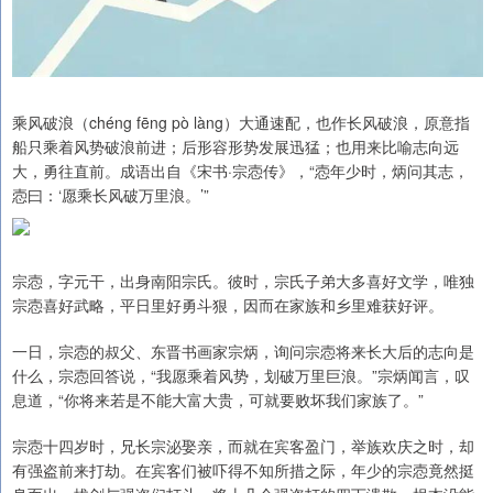
乘风破浪（chéng fēng pò làng）大通速配，也作长风破浪，原意指
船只乘着风势破浪前进；后形容形势发展迅猛；也用来比喻志向远
大，勇往直前。成语出自《宋书·宗悫传》，“悫年少时，炳问其志，
悫曰：‘愿乘长风破万里浪。’”
宗悫，字元干，出身南阳宗氏。彼时，宗氏子弟大多喜好文学，唯独
宗悫喜好武略，平日里好勇斗狠，因而在家族和乡里难获好评。
一日，宗悫的叔父、东晋书画家宗炳，询问宗悫将来长大后的志向是
什么，宗悫回答说，“我愿乘着风势，划破万里巨浪。”宗炳闻言，叹
息道，“你将来若是不能大富大贵，可就要败坏我们家族了。”
宗悫十四岁时，兄长宗泌娶亲，而就在宾客盈门，举族欢庆之时，却
有强盗前来打劫。在宾客们被吓得不知所措之际，年少的宗悫竟然挺