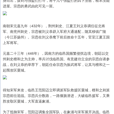
身而出，拔剑与强盗们打斗，将十几个强盗打的四下溃散，根本没能
进屋。宗悫的勇武由此可见一斑。
南朝宋元嘉九年（432年），荆州刺史、江夏王刘义恭调任征北将
军、南兖州刺史，宗悫被刘义恭辟入军府大通速配，随其移镇广陵
（今江苏扬州）。宗悫在刘义恭麾下前后效命十五年，官至江夏王国
上军将军。
元嘉二十三年（446年），因南方的临邑国频繁侵扰边境，朝廷以交
州刺史檀和之为主帅，率兵讨伐临邑国。有意建功立业的宗悫自请参
战，在刘义恭的举荐下，朝廷任命宗悫为振武将军，让其与檀和之一
起围攻区粟城。
得知宋军来攻，临邑王范阳迈立即调派军队救援区粟城，檀和之则派
宗悫前往迎战。宗悫兵分数路，一路偃旗潜进，大破临邑援军，又乘
胜攻取区粟城，大军直逼象浦。
为了抵御宋军，范阳迈调集全国军队，在象浦与宋军展开决战。临邑