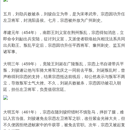
五月，刘劭兵败被杀，刘骏自立为帝，是为宋孝武帝。宗悫因功升任
左卫将军，封洮阳县侯。七月，宗悫被外放为广州刺史。
孝建元年（454年），南郡王刘义宣在荆州叛乱，宗悫得知消息，立
即命令刘勔出兵安陆，征讨刘义宣，又派使者联络始兴相沈法系共同
出兵勤王。叛乱平定后，宗悫因功升任平西将军、豫州刺史、监五州
诸军事。
大明三年（459年），竟陵王刘诞在广陵叛乱，宗悫上书自请带兵平
叛，刘骏遂让他与车骑大将军沈庆之一同前去平叛。刘诞叛乱时，曾
声称得到宗悫的支持，结果宗悫抵达前线后，却公然表示与叛军不两
立，导致叛军士气大挫。不久，刘诞兵败被杀，宗悫因功被召入朝
廷，担任左卫将军，负责值宿宫廷。
大明五年（461年），宗悫在随刘骏狩猎时不慎坠马，摔折了腿，难
以入宫当值。刘骏遂免去宗悫左卫将军之职，改任紫金光禄大夫，但
不久便因拒绝进献家中的牛获罪，被免去官职。次年，宗悫又被起复