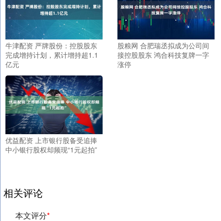
牛津配资 严牌股份：控股股东
股粮网 合肥瑞丞拟成为公司间
完成增持计划，累计增持超1.1
接控股股东 鸿合科技复牌一字
亿元
涨停
优益配资 上市银行股备受追捧
中小银行股权却频现“1元起拍”
相关评论
本文评分
*