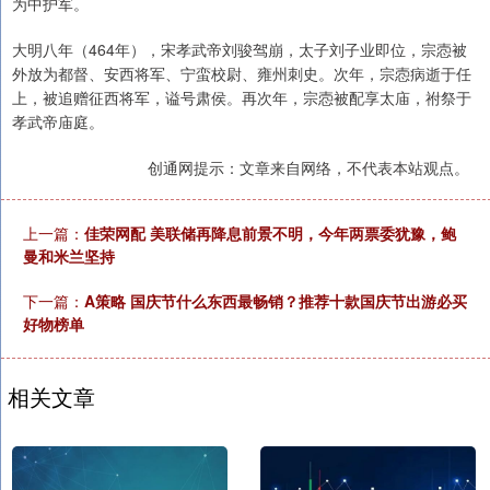
为中护军。
大明八年（464年），宋孝武帝刘骏驾崩，太子刘子业即位，宗悫被
外放为都督、安西将军、宁蛮校尉、雍州刺史。次年，宗悫病逝于任
上，被追赠征西将军，谥号肃侯。再次年，宗悫被配享太庙，祔祭于
孝武帝庙庭。
创通网提示：文章来自网络，不代表本站观点。
上一篇：
佳荣网配 美联储再降息前景不明，今年两票委犹豫，鲍
曼和米兰坚持
下一篇：
A策略 国庆节什么东西最畅销？推荐十款国庆节出游必买
好物榜单
相关文章