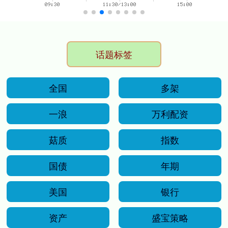
话题标签
全国
多架
一浪
万利配资
菇质
指数
国债
年期
美国
银行
资产
盛宝策略