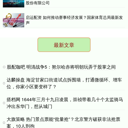
股份有限公司
启运配资 如何推动赛事经济发展？国家体育总局最新发
声
最新文章
股配咖吧 明清战争5：努尔哈赤将明朝玩弄于股掌之间
达麟操盘 海淀甘家口街道试点拆围墙，打通微循环、增车
位，你家小区要变样了？
搭档网 1644年三月十九日凌晨，崇祯带着几十个太监骑马
冲出东华门，想从城门
大旗策略 热门景点票能“批量抢”？北京警方破获非法抢票
案，10人刑拘