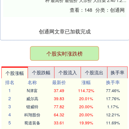
种 最高价 最低价 大宗价 大白菜 2.40 1.20
1.80 油菜 5.5....
查看：
148
分类：
创通网
创通网文章已加载完成
个股实时涨跌榜
个股跌幅
个股流入
个股流出
换手率
个股涨幅
排名
名称
最新价
涨幅
换手率
1
N津富
37.49
114.72%
77.46%
2
威尔高
39.83
20.01%
17.76%
3
锴威特
77.82
20.00%
1.17%
4
科翔股份
64.32
20.00%
12.21%
5
蜀道装备
33.61
19.99%
11.69%